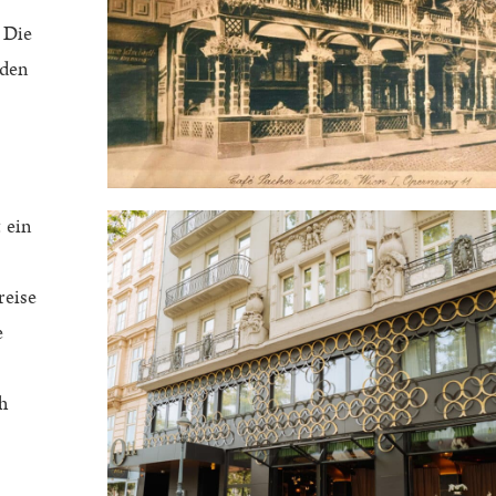
 Die
lden
 ein
reise
e
h